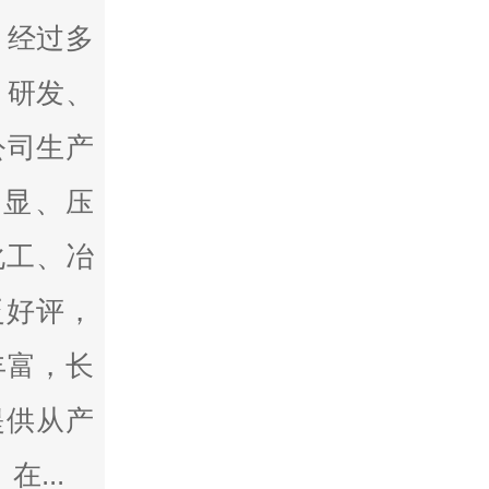
。经过多
 研发、
公司生产
控显、压
化工、冶
泛好评，
丰富，长
提供从产
...