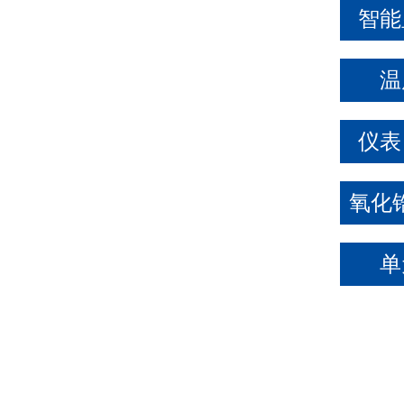
智能
温
仪表
单