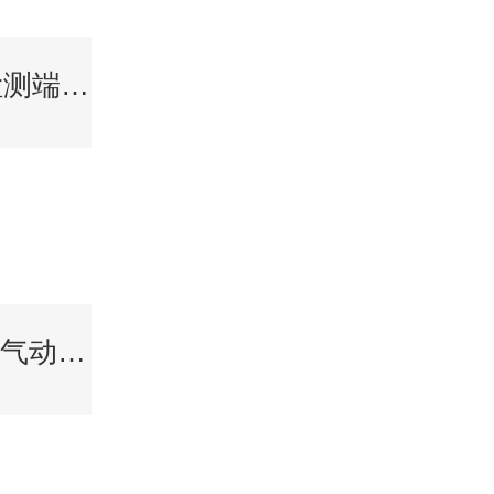
LSBJC-111501 检测端安全栅两/三线制变送器输入
ZSHW ZSSW 系列气动蝶阀由蝶阀