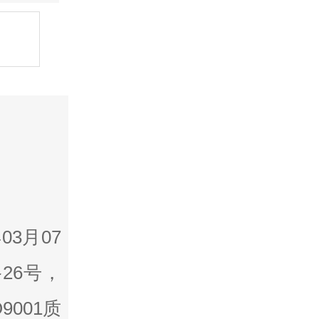
3月07
26号，
001质