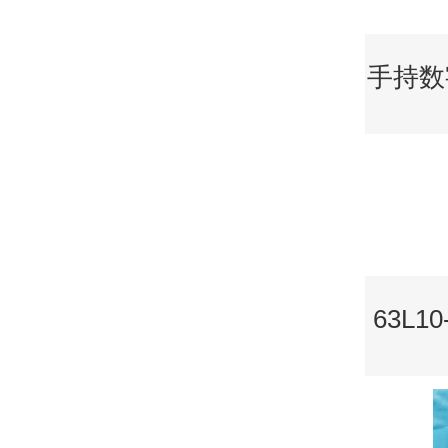
手持数字
63L