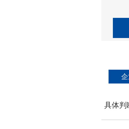
企
具体判