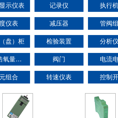
显示仪表
记录仪
执行
度仪表
减压器
管阀
（盘）柜
检验装置
分析
氧化锆氧量分析仪
阀门
电流
元组合
转速仪表
控制