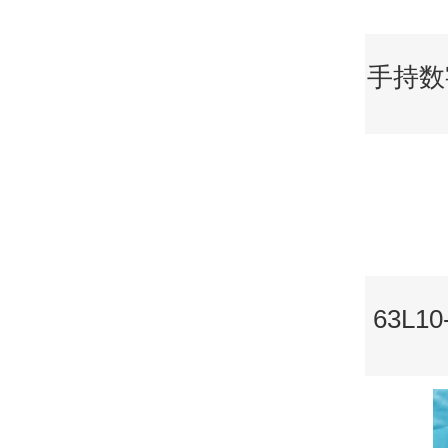
手持数字
63L