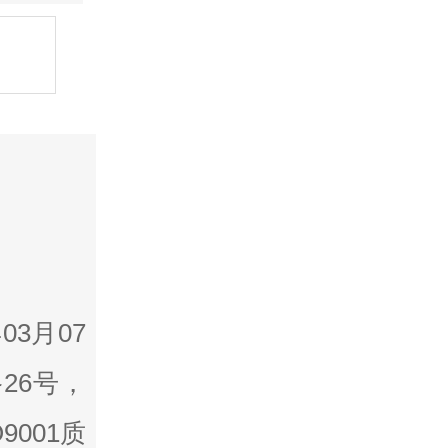
3月07
26号，
001质