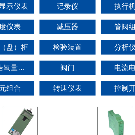
显示仪表
记录仪
执行
度仪表
减压器
管阀
（盘）柜
检验装置
分析
氧化锆氧量分析仪
阀门
电流
元组合
转速仪表
控制