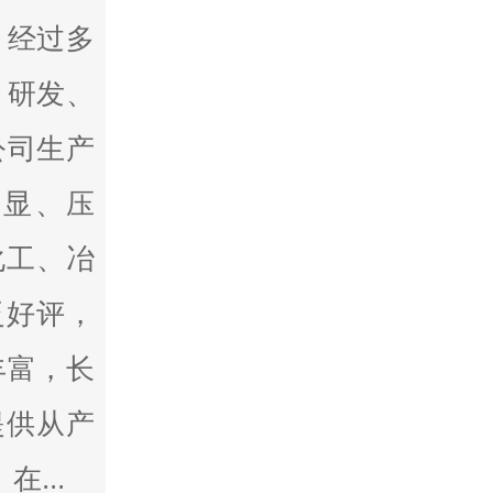
。经过多
 研发、
公司生产
控显、压
化工、冶
泛好评，
丰富，长
提供从产
...