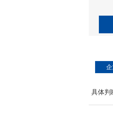
企
具体判