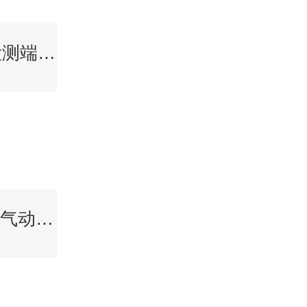
LSBJC-111501 检测端安全栅两/三线制变送器输入
ZSHW ZSSW 系列气动蝶阀由蝶阀